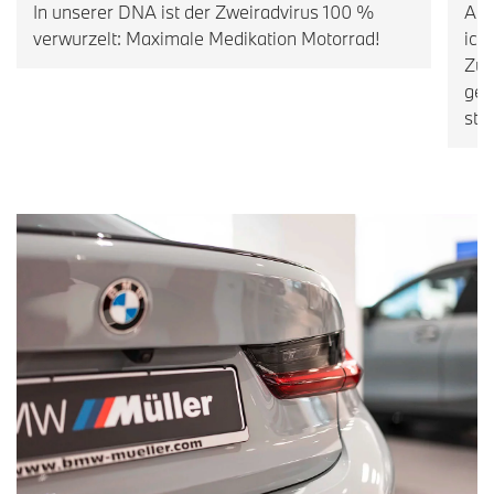
In unserer DNA ist der Zweiradvirus 100 %
Als
verwurzelt: Maximale Medikation Motorrad!
ich
Zus
geg
ste