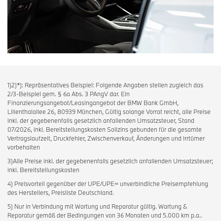
1)2)*): Repräsentatives Beispiel: Folgende Angaben stellen zugleich das
2/3-Beispiel gem. § 6a Abs. 3 PAngV dar. Ein
Finanzierungsangebot/Leasingangebot der BMW Bank GmbH,
Lilienthalallee 26, 80939 München, Gültig solange Vorrat reicht, alle Preise
inkl. der gegebenenfalls gesetzlich anfallenden Umsatzsteuer, Stand
07/2026, inkl. Bereitstellungskosten Sollzins gebunden für die gesamte
Vertragslaufzeit, Druckfehler, Zwischenverkauf, Änderungen und Irrtümer
vorbehalten
3)Alle Preise inkl. der gegebenenfalls gesetzlich anfallenden Umsatzsteuer;
inkl. Bereitstellungskosten
4) Preisvorteil gegenüber der UPE/UPE= unverbindliche Preisempfehlung
des Herstellers, Preisliste Deutschland.
5) Nur in Verbindung mit Wartung und Reparatur gültig. Wartung &
Reparatur gemäß der Bedingungen von 36 Monaten und 5.000 km p.a..