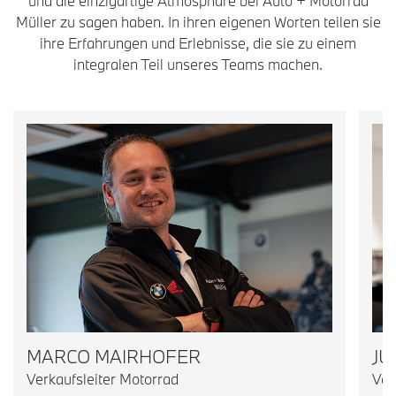
und die einzigartige Atmosphäre bei Auto + Motorrad
Müller zu sagen haben. In ihren eigenen Worten teilen sie
ihre Erfahrungen und Erlebnisse, die sie zu einem
integralen Teil unseres Teams machen.
MARCO MAIRHOFER
JU
Verkaufsleiter Motorrad
Ver