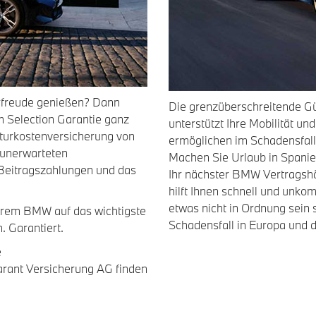
hrfreude genießen? Dann
Die grenzüberschreitende Gü
m Selection Garantie ganz
unterstützt Ihre Mobilität u
aturkostenversicherung von
ermöglichen im Schadensfall
 unerwarteten
Machen Sie Urlaub in Spanie
e Beitragszahlungen und das
Ihr nächster BMW Vertragsh
hilft Ihnen schnell und unko
etwas nicht in Ordnung sein s
 Ihrem BMW auf das wichtigste
Schadensfall in Europa und d
 Garantiert.
e
arant Versicherung AG finden