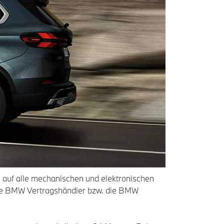
auf alle mechanischen und elektronischen
nde BMW Vertragshändler bzw. die BMW