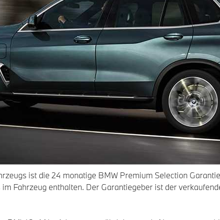
zeugs ist die 24 monatige BMW Premium Selection Garantie 
s im Fahrzeug enthalten. Der Garantiegeber ist der verkaufe