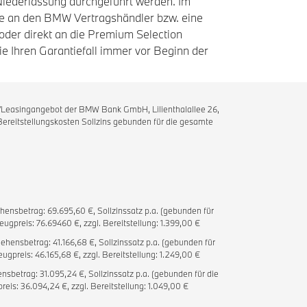
iederlassung durchgeführt werden. Im
te an den BMW Vertragshändler bzw. eine
der direkt an die Premium Selection
Sie Ihren Garantiefall immer vor Beginn der
ot/Leasingangebot der BMW Bank GmbH, Lilienthalallee 26,
 Bereitstellungskosten Sollzins gebunden für die gesamte
ehensbetrag: 69.695,60 €, Sollzinssatz p.a. (gebunden für
ugpreis: 76.69460 €, zzgl. Bereitstellung: 1.399,00 €
ehensbetrag: 41.166,68 €, Sollzinssatz p.a. (gebunden für
ugpreis: 46.165,68 €, zzgl. Bereitstellung: 1.249,00 €
nsbetrag: 31.095,24 €, Sollzinssatz p.a. (gebunden für die
eis: 36.094,24 €, zzgl. Bereitstellung: 1.049,00 €