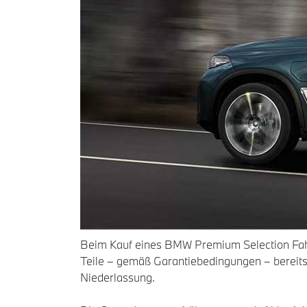
Beim Kauf eines BMW Premium Selection Fahr
Teile – gemäß Garantiebedingungen – bereit
Niederlassung.