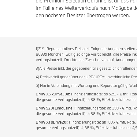
die Premium Selection Garantie ist an das F
im Fall eines Weiterverkaufs nach Maßgabe d
den nächsten Besitzer übertragen werden.
1)2)*): Repräsentatives Beispiel: Folgende Angaben stelle
80939 München, Gültig solange Vorrat reicht, alle Preise in
Vertragslaufzeit, Druckfehler, Zwischenverkauf, Änderungen
3)Alle Preise inkl. der gegebenenfalls gesetzlich anfallende
4) Preisvorteil gegenüber der UPE/UPE= unverbindliche Prei
5) Nur in Verbindung mit Wartung und Reparatur gültig. W
BMW X5 xDrive30d:
Finanzierungsrate: ab 529, - € mtl. Rat
die gesamte Vertragslaufzeit): 4,88 %, Effektiver Jahreszin
BMW 520i Limousine:
Finanzierungsrate: ab 399,- € mtl. Ra
die gesamte Vertragslaufzeit): 4,88 %, Effektiver Jahreszins
BMW X1 sDrive20i:
Finanzierungsrate: ab 189,- € mtl. Rate,
gesamte Vertragslaufzeit): 4,88 %, Effektiver Jahreszins: 4