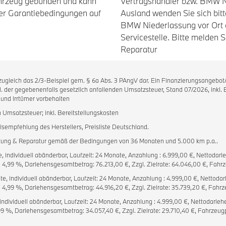
ahrzeug gebunden und kann
Vertragshändler bzw. BMW N
er Garantiebedingungen auf
Ausland wenden Sie sich bit
BMW Niederlassung vor Ort o
Servicestelle. Bitte melden 
Reparatur
n zugleich das 2/3-Beispiel gem. § 6a Abs. 3 PAngV dar. Ein Finanzierungsangeb
kl. der gegebenenfalls gesetzlich anfallenden Umsatzsteuer, Stand 07/2026, inkl.
 und Irrtümer vorbehalten
n Umsatzsteuer; inkl. Bereitstellungskosten
sempfehlung des Herstellers, Preisliste Deutschland.
artung & Reparatur gemäß der Bedingungen von 36 Monaten und 5.000 km p.a..
e, individuell abänderbar, Laufzeit: 24 Monate, Anzahlung : 6.999,00 €, Nettodarl
s: 4,99 %, Darlehensgesamtbetrag: 76.213,00 €, Zzgl. Zielrate: 64.046,00 €, Fahrze
te, individuell abänderbar, Laufzeit: 24 Monate, Anzahlung : 4.999,00 €, Nettodarl
: 4,99 %, Darlehensgesamtbetrag: 44.916,20 €, Zzgl. Zielrate: 35.739,20 €, Fahrze
 individuell abänderbar, Laufzeit: 24 Monate, Anzahlung : 4.999,00 €, Nettodarlehe
,99 %, Darlehensgesamtbetrag: 34.057,40 €, Zzgl. Zielrate: 29.710,40 €, Fahrzeugpr