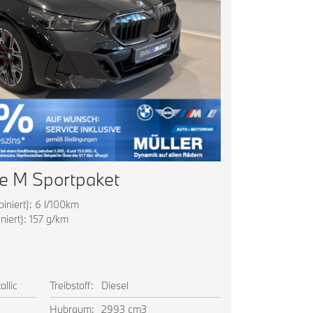
e M Sportpaket
niert): 6 l/100km
iert): 157 g/km
llic
Treibstoff:
Diesel
Hubraum:
2993 cm3