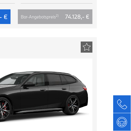
- €
74.128,- €
2)
Bar-Angebotspreis