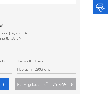
e
niert): 6,2 l/100km
iert): 138 g/km
llic
Treibstoff:
Diesel
Hubraum:
2993 cm3
,- €
75.449,- €
2)
Bar-Angebotspreis