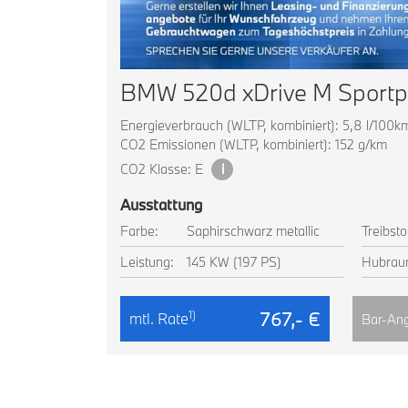
BMW 520d xDrive M Sportp
Energieverbrauch (WLTP, kombiniert): 5,8 l/100k
CO2 Emissionen (WLTP, kombiniert): 152 g/km
CO2 Klasse: E
i
Ausstattung
Farbe:
Saphirschwarz metallic
Treibsto
Leistung:
145 KW (197 PS)
Hubrau
767,- €
1)
mtl. Rate
Bar-Ang