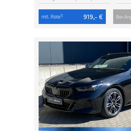
919,- €
1)
mtl. Rate
Bar-Ang