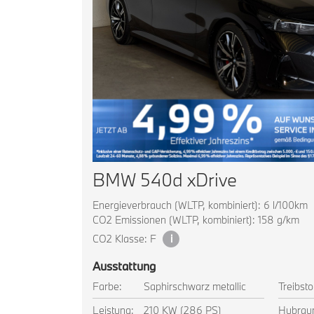
BMW 540d xDrive
Energieverbrauch (WLTP, kombiniert): 6 l/100km
CO2 Emissionen (WLTP, kombiniert): 158 g/km
CO2 Klasse: F
i
Ausstattung
Farbe:
Saphirschwarz metallic
Treibsto
Leistung:
210 KW (286 PS)
Hubrau