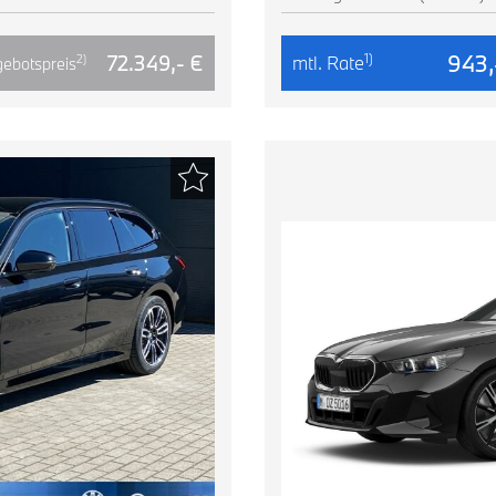
943,
1)
72.349,- €
mtl. Rate
2)
ebotspreis