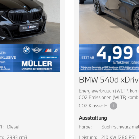
BMW 540d xDriv
Energieverbrauch (WLTP, kombi
CO2 Emissionen (WLTP, kombin
CO2 Klasse: F
i
Ausstattung
ff:
Diesel
Farbe:
Saphirschwarz meta
m:
2993 cm3
Leistung:
210 KW (286 PS)