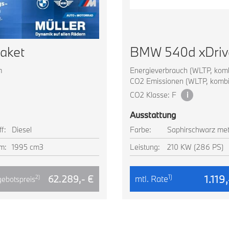
aket
BMW 540d xDriv
m
Energieverbrauch (WLTP, kombi
CO2 Emissionen (WLTP, kombin
CO2 Klasse: F
i
Ausstattung
ff:
Diesel
Farbe:
Saphirschwarz meta
m:
1995 cm3
Leistung:
210 KW (286 PS)
1.119
1)
62.289,- €
mtl. Rate
2)
ebotspreis